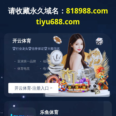
当前位置：首页
新闻资讯
行业动态
潜水排污泵介绍（二）-潜水排污泵·设计技术
来源：通达泵业，多级离心泵生产厂家
时间：2023-11-20
葫芦岛水泵厂、通达泵业同您一同分享潜水排污泵·设计技术。
在一般的离心泵中,功率总是随着流量的增加而增加的,也就是说,功率曲线是一根随流量增加而上升的曲线,这对泵的使用会带来一个问题:
当泵在设计工况点运行时,一般来说,泵的功率小于电机额定功率,这台泵的使用是安全的;但是当泵扬程降低时,流量就会增加(从泵的性能曲线可以看出),功率也随之增
加。
当流量超过设计工况点流量并到达一定值时,泵的输入功率可能会超过电机额定功率而造成电机过载而烧毁。
电机过载运行时要么保护系统动作使泵停止转动;要么保护系统失灵使电机烧毁。
泵的扬程低于设计工况点扬程使用的情况,在实际中也是经常会遇到的,一种情况是在泵选型时,泵的扬程选得过高,而实际使用时泵是降低扬程使用的;另一种情况是,
在使用中泵的工况点不太好确定,换句话说泵的流量需要经常进行调节;还有一种情况是泵需要经常改变地点使用。
这三种情况者陌可能使泵过载而影响泵的使用可靠性。可以这么说,对于没有全扬程特性的泵(包括排污泵),其使用范围会受到很大程度上的限制。
所谓的全扬程特性(也称无过载特征)是指功率曲线随流量增加而上升的速度非常缓慢,更理想的是当流量增加到某一定值时,功率不但不会再上升,反而会有所下降,也
就是说功率曲线是一根有驼峰的曲线,如果这样的话,我们只要选择电机额定功率略超过驼峰点的功率值,那么在0流量到最大流量的整个范围内,你无论在那一个工况点上运
行,泵的功率都不会超过电机功率而使泵过载,对于具备这种性能的泵,无论是选型还是使用时,都会非常方便和可靠。
另外电机功率也不需配得过大,可以节省可观的设备费用。
使用编辑
建筑物内使用的排水泵有潜水排污泵、液下排水泵、立式污水泵和卧式污水泵等。由于建筑物内一般场地较小，排水量不大，排水泵可优先采用潜水排污泵和液下
排水泵，其中液下排污泵一般在重要场所使用；立式污水泵和卧式污水泵要求设置隔震基础、自灌式吸水、并占用一定的场地，故在建筑中较少使用。
以上是葫芦岛水泵厂、通达泵业同您一同分享的
潜水排污泵·设计技术，希望对您有所帮助。
返回列表

上一篇
离心泵的气蚀及处理？
下一篇
潜水排污泵介绍（一）
辽ICP备09009061号-1
辽公网安备000000
版权所有：开云网页版页面
技术支持：辽宁华睿科技有限公司
地址：
辽宁省葫芦岛市高桥经济开发区
星空官方站登录入口
|
乐竞
|
MK体育·(国际)官方网站
|
乐动在线
|
拼搏在线官网
|
开云网页版·官方版在线
|
竞猜网
|
MK体育·(国