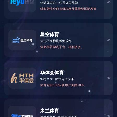
WQ型无堵塞潜水排污泵
辽ICP备09009061号-1
辽公网安备000000
版权所有：开云网页版页面
技术支持：辽宁华睿科技有限公司
地址：
辽宁省葫芦岛市高桥经济开发区
星空官方站登录入口
|
乐竞
|
MK体育·(国际)官方网站
|
乐动在线
|
拼搏在线官网
|
开云网页版·官方版在线
|
竞猜网
|
MK体育·(国
际)官方网站
|
开云手机入口官网
|


