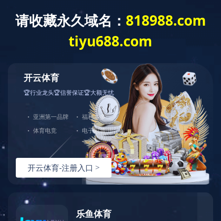
当前位置：首页
新闻资讯
行业动态
卧式多级离心泵是一种高效、稳定的流体输送设备
来源：通达泵业，多级离心泵生产厂家
时间：2024-03-20
卧式多级离心泵是一种高效、稳定的流体输送设备，广泛应用于工业、农业、市政等领域。本文将从卧式多级离心泵的工作原理、结构特点、应用领域、优势分析以
及维护保养等方面进行详细介绍，以期为读者提供全面而深入的了解。