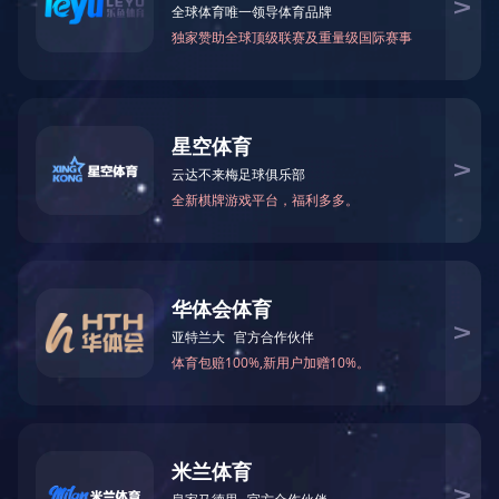
性能范围
3
流量：60-1450m
/h
扬程：90-1990m
结构说明
D、MD、DF等系列高吸程泵为卧式安装，吸入口水平，排出口垂直向上。泵的吸入段、中段、吐出段用拉紧螺栓联结成一体。泵由吸入段、中段、吐出段、叶轮、轴、
导叶、导叶套和平衡盘等主要零部件组成。转子的轴向力由平衡盘平衡，轴承采用滚动轴承，用润滑脂润滑。轴封采用填料密封或机械密封。在密封腔中通入有一定压
力的水起水封作用。从驱动端方向看，泵为顺时针方向旋转。
主要用途
D型高吸程单吸多级卧式离心泵供输送清水或物理及化学性质类似于清水的其它液体之用。介质温度不大于80℃，它适用于矿山排水和工厂、城市建筑供水，远距离输水
等场合。
MD型高吸程单吸多级耐磨泵是在D型泵基础上改进设计的一种耐磨多级离心泵。MD型泵高效节能，耐磨性好，寿命长，特别适用于矿山排水，输送固体颗粒含量不大于
1.5%(颗粒直径小于0.5mm）的矿井水及其他类似液体，液体温度不高于80℃。
DF型高吸程单吸多级耐腐蚀泵供输送温度-20℃-80℃不含固体颗粒，有腐蚀性的液体。主要用于化工、石油、冶金、轻工、印染、制药、环保、海水淡化。海上采油及矿
山等工业部门。
辽ICP备09009061号-1
辽公网安备000000
版权所有：开云网页版页面
技术支持：辽宁华睿科技有限公司
地址：
辽宁省葫芦岛市高桥经济开发区
星空官方站登录入口
|
乐竞
|
MK体育·(国际)官方网站
|
乐动在线
|
拼搏在线官网
|
开云网页版·官方版在线
|
竞猜网
|
MK体育·(国
际)官方网站
|
开云手机入口官网
|


