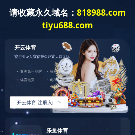
当前位置：首页
产品展厅
高吸程矿用卧式多级泵
高吸程矿用卧式多级泵
大
型


产品概述：
高吸程矿用卧式多级泵主要用于矿山主排水泵。是我公司总结多年来的矿山主排水泵应用经验，应用三维水泵设计技术开发的专利产品。

查看产品参数
产品介绍
高吸程矿用卧式多级泵主要用于矿山主排水泵。是我公司总结多年来的矿山主排水泵应用经验，应用三维水泵设计技术开发的专利产品。以往大流量矿用多级泵在标准
大气压下吸程 4 米左右，尤其是大流量水泵，汽蚀余量在 5-6m 以上。在高海拔地区大气压低，吸程只有 2-3 米。水泵不能正常工作，造成水泵汽蚀损坏，影响采矿生
产。而我们的高吸程矿用多级泵。吸程可达 5-7 米。且不需要增加配套功率。使水泵容易引水，水泵不汽蚀，水仓设计不受约束，是矿山主排水泵更新换代产品。
型号意义