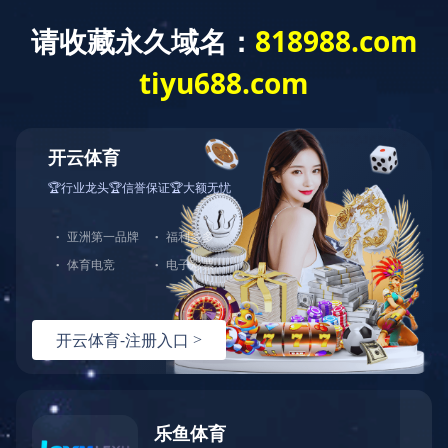
当前位置：首页
产品展厅
MD(SSP)型双入口对称平衡泵
MD(SSP)型双入口对称平衡泵
小
型


产品概述：
该产品为卧式多级离心泵（专利号 ZL201420400919.5），为高效节能产品，两端两个水平吸入口，中间重泵排出，叶轮对称布置自动平衡，取消了普通多级
泵的平衡系统，适用大流量、高扬程输送介质，介质温度≤80℃。适用工厂、矿山、水利、城市给排水等。

查看产品参数
型号意义