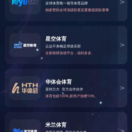
性能范围
流量：840-2000m3/h
扬程：120-1000m
辽ICP备09009061号-1
辽公网安备000000
版权所有：开云网页版页面
技术支持：辽宁华睿科技有限公司
地址：
辽宁省葫芦岛市高桥经济开发区
星空官方站登录入口
|
乐竞
|
MK体育·(国际)官方网站
|
乐动在线
|
拼搏在线官网
|
开云网页版·官方版在线
|
竞猜网
|
MK体育·(国
际)官方网站
|
开云手机入口官网
|


